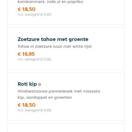
komkommers, rode ui en paprika
€ 18,50
incl. statiegeld (€ 0,00)
Zoetzure tahoe met groente
Tahoe in zoetzure saus met witte rijst
€ 16,95
incl. statiegeld (€ 0,00)
Roti kip
Hindoestaanse pannenkoek met massala
kip, aardappel en groenten
€ 18,50
incl. statiegeld (€ 0,00)