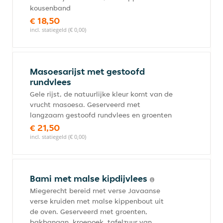
kousenband
€ 18,50
incl. statiegeld (€ 0,00)
Masoesarijst met gestoofd
rundvlees
Gele rijst, de natuurlijke kleur komt van de
vrucht masoesa. Geserveerd met
langzaam gestoofd rundvlees en groenten
€ 21,50
incl. statiegeld (€ 0,00)
Bami met malse kipdijvlees
Miegerecht bereid met verse Javaanse
verse kruiden met malse kippenbout uit
de oven. Geserveerd met groenten,
bakbanaan, kroepoek, tafelzuur van