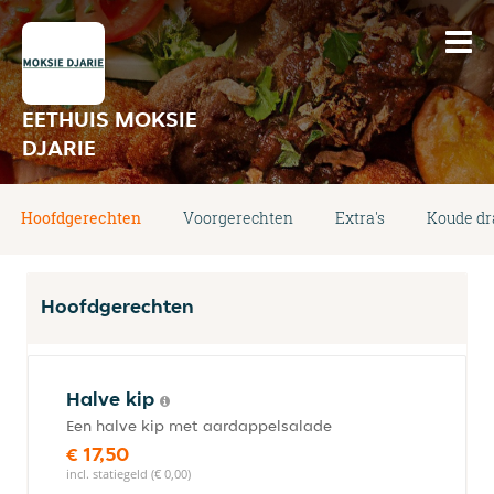
EETHUIS MOKSIE
DJARIE
Hoofdgerechten
Voorgerechten
Extra's
Koude d
Hoofdgerechten
Halve kip
Een halve kip met aardappelsalade
€ 17,50
incl. statiegeld (€ 0,00)