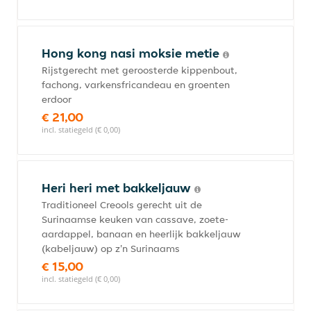
Hong kong nasi moksie metie
Rijstgerecht met geroosterde kippenbout,
fachong, varkensfricandeau en groenten
erdoor
€ 21,00
incl. statiegeld (€ 0,00)
Heri heri met bakkeljauw
Traditioneel Creools gerecht uit de
Surinaamse keuken van cassave, zoete-
aardappel, banaan en heerlijk bakkeljauw
(kabeljauw) op z'n Surinaams
€ 15,00
incl. statiegeld (€ 0,00)