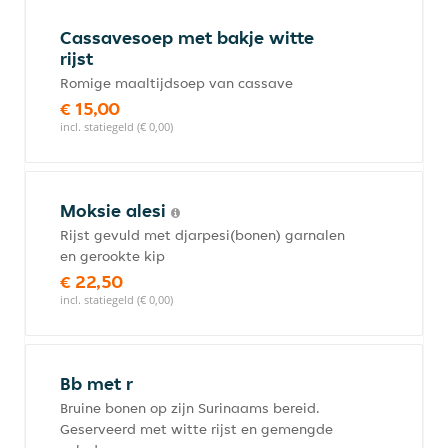
Cassavesoep met bakje witte
rijst
Romige maaltijdsoep van cassave
€ 15,00
incl. statiegeld (€ 0,00)
Moksie alesi
Rijst gevuld met djarpesi(bonen) garnalen
en gerookte kip
€ 22,50
incl. statiegeld (€ 0,00)
Bb met r
Bruine bonen op zijn Surinaams bereid.
Geserveerd met witte rijst en gemengde